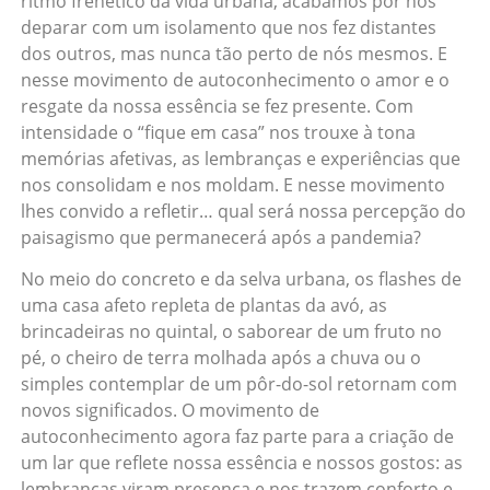
ritmo frenético da vida urbana, acabamos por nos
deparar com um isolamento que nos fez distantes
dos outros, mas nunca tão perto de nós mesmos. E
nesse movimento de autoconhecimento o amor e o
resgate da nossa essência se fez presente. Com
intensidade o “fique em casa” nos trouxe à tona
memórias afetivas, as lembranças e experiências que
nos consolidam e nos moldam. E nesse movimento
lhes convido a refletir… qual será nossa percepção do
paisagismo que permanecerá após a pandemia?
No meio do concreto e da selva urbana, os flashes de
uma casa afeto repleta de plantas da avó, as
brincadeiras no quintal, o saborear de um fruto no
pé, o cheiro de terra molhada após a chuva ou o
simples contemplar de um pôr-do-sol retornam com
novos significados. O movimento de
autoconhecimento agora faz parte para a criação de
um lar que reflete nossa essência e nossos gostos: as
lembranças viram presença e nos trazem conforto e