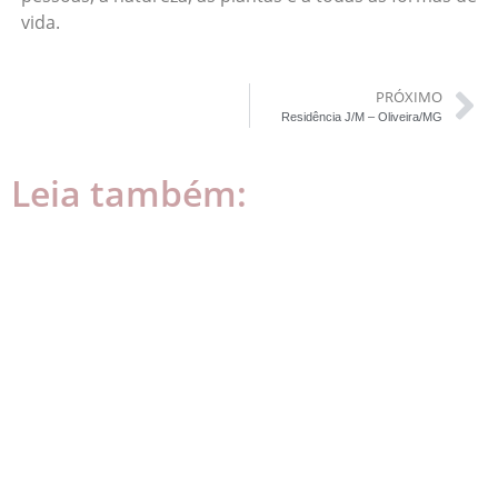
vida.
PRÓXIMO
Residência J/M – Oliveira/MG
Leia também:
Bertalha: aprenda como
plantar a espécie
alimentícia não-